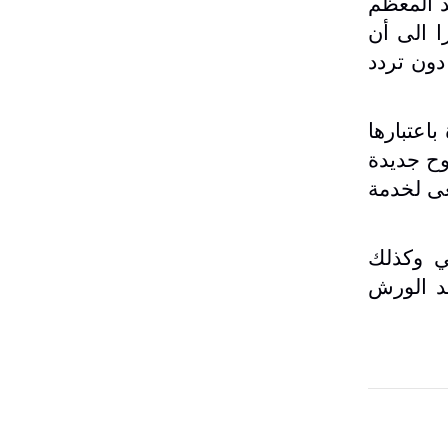
د المعظم
ا الى أن
دون تردد
اعتبارها
وح جديدة
عى لخدمة
ي وكذلك
قد الورش