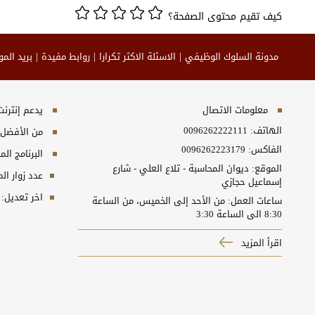
كيف تقيم محتوى الصفحة؟
مدونة السلوك الوظيفي
الاسئلة الاكثر تكرارا
روابط مفيدة
بريد الم
معلومات الاتصال
يدعم إنترنت إكسبلورر 10+, ج
الهاتف:
0096262222111
من الأفضل مش
الفاكس:
0096262223179
البرنامج المطلوب
الموقع: ديوان المحاسبة - تلاع العلي - شارع
عدد زوار ال
إسماعيل حجازي
اخر تعديل:
ساعات العمل: من الأحد إلى الخميس، من الساعة
8:30 الى الساعة 3:30
اقرأ المزيد